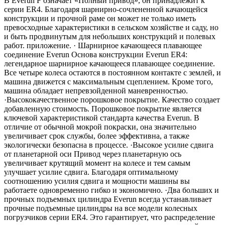
В Everun F означает «Полный привод», он принадлежит к
серии ER4. Благодаря шарнирно-сочлененной качающейся
конструкции и прочной раме он может не только иметь
превосходные характеристики в сельском хозяйстве и саду, но
и быть продвинутым для небольших конструкций и полевых
работ. приложение. · Шарнирное качающееся плавающее
соединение Everun Основа конструкции Everun ER4:
легендарное шарнирное качающееся плавающее соединение.
Все четыре колеса остаются в постоянном контакте с землей, и
машина движется с максимальным сцеплением. Кроме того,
машина обладает непревзойденной маневренностью.
·Высококачественное порошковое покрытие. Качество создает
добавленную стоимость. Порошковое покрытие является
ключевой характеристикой стандарта качества Everun. В
отличие от обычной мокрой покраски, она значительно
увеличивает срок службы, более эффективна, а также
экологически безопасна в процессе. ·Высокое усилие сдвига
от планетарной оси Привод через планетарную ось
увеличивает крутящий момент на колесе и тем самым
улучшает усилие сдвига. Благодаря оптимальному
соотношению усилия сдвига и мощности машины вы
работаете одновременно гибко и экономично. ·Два больших и
прочных подъемных цилиндра Everun всегда устанавливает
прочные подъемные цилиндры на все модели колесных
погрузчиков серии ER4. Это гарантирует, что распределение