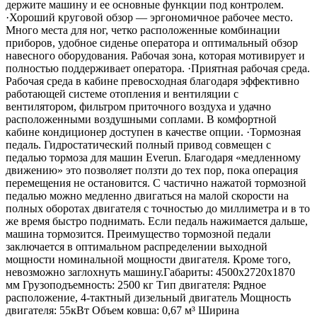
держите машину и ее основные функции под контролем.
·Хороший круговой обзор — эргономичное рабочее место.
Много места для ног, четко расположенные комбинации
приборов, удобное сиденье оператора и оптимальный обзор
навесного оборудования. Рабочая зона, которая мотивирует и
полностью поддерживает оператора. ·Приятная рабочая среда.
Рабочая среда в кабине превосходная благодаря эффективно
работающей системе отопления и вентиляции с
вентилятором, фильтром приточного воздуха и удачно
расположенными воздушными соплами. В комфортной
кабине кондиционер доступен в качестве опции. ·Тормозная
педаль. Гидростатический полный привод совмещен с
педалью тормоза для машин Everun. Благодаря «медленному
движению» это позволяет ползти до тех пор, пока операция
перемещения не остановится. С частично нажатой тормозной
педалью можно медленно двигаться на малой скорости на
полных оборотах двигателя с точностью до миллиметра и в то
же время быстро поднимать. Если педаль нажимается дальше,
машина тормозится. Преимущество тормозной педали
заключается в оптимальном распределении выходной
мощности номинальной мощности двигателя. Кроме того,
невозможно заглохнуть машину.Габариты: 4500х2720х1870
мм Грузоподъемность: 2500 кг Тип двигателя: Рядное
расположение, 4-тактный дизельный двигатель Мощность
двигателя: 55кВт Объем ковша: 0,67 м³ Ширина