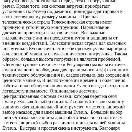
нагрузки всегда оптимально передается на погрузочный
рычаг. Кроме того, вся система загрузки приобретает
устойчивость. Размер подъемного цилиндра адаптирован к
соответствующему размеру машины. · Прочная
телескопическая стрела Телескопическая стрела имеет
прочную и устойчивую конструкцию. Параллельное
движение происходит гидравлически. Все важные
гидравлические линии находятся внутри и защищены от
внешних воздействий. Телескопическая стрела для колесных
погрузчиков Everun сочетает в себе преимущества шарнирно-
сочлененной машины и телескопического погрузчика. Таким
образом, большая высота погрузки не является проблемой.
·Легкодоступные точки смазки Регулярная смазка всех точек
смазки машины необходима для правильного и эффективного
технического обслуживания и, следовательно, для сохранения
ценности машины. В целях экономии времени и облегчения
работы точки обслуживания смазки Everun всегда находятся в
легкодоступном месте. Опционально доступна
централизованная система смазки, которая берет на себя
смазку. ·Большой выбор насадок Используйте свою машину
как многофункциональный инструмент: у вас есть широкий
выбор насадок для вашей машины Everun. ·Большой выбор
шин Оптимальные шины для любого земляного полотна: у
вас есть широкий выбор различных шин для вашей машины
Everun. ·Быстрая и простая смена инструмента. Благодаря