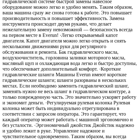
гидравлической системе быстрой замены навесное
оборудование можно легко и удобно менять. Таким образом,
ваша машина сразу же снова готова к работе. Это повышает
производительность и повышает эффективность. Замена
инструмента происходит двумя руками, что делает
нежелательную замену невозможной — безопасность всегда
на первом месте в Everun! ·Легко открываемый капот
двигателя. Капот двигателя можно легко открыть и снять
несколькими движениями руки для регулярного
обслуживания и ремонта. Бак гидравлического масла,
воздухоочиститель, горловина заливки моторного масла,
масляный щуп и охлаждающая вода легко и быстро доступны,
что обеспечивает дополнительный комфорт. ·Короткие
гидравлические шланги Машины Everun имеют короткие
гидравлические шланги; шланги разорваны в нескольких
местах. Если необходимо заменить гидравлический шланг,
заменять нужно не весь шланг в гидравлическом контуре, а
только поврежденную часть. Это значительно ускоряет работу
и экономит деньги. ·Регулируемая рулевая колонка Рулевая
колонка может быть индивидуально отрегулирована в
соответствии с запросом оператора. Это гарантирует, что
каждый оператор может работать с машиной эргономично и
без усталости. ·Эргономичный джойстик Джойстик надежно
и удобно лежит в руке. Управление надежное и
чувствительное одновременно. Таким образом, вы всегда