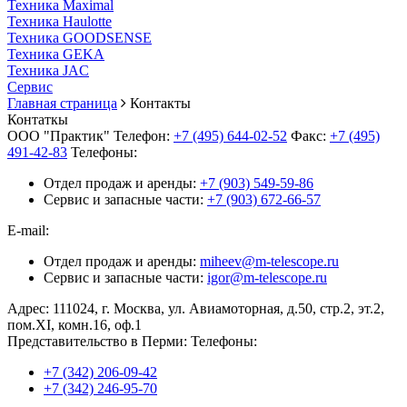
Техника Maximal
Техника Haulotte
Техника GOODSENSE
Техника GEKA
Техника JAC
Cервис
Главная страница
Контакты
Контаткы
ООО "Практик"
Телефон:
+7 (495) 644-02-52
Факс:
+7 (495)
491-42-83
Телефоны:
Отдел продаж и аренды:
+7 (903) 549-59-86
Сервис и запасные части:
+7 (903) 672-66-57
E-mail:
Отдел продаж и аренды:
miheev@m-telescope.ru
Сервис и запасные части:
igor@m-telescope.ru
Адрес:
111024, г. Москва, ул. Авиамоторная, д.50, стр.2, эт.2,
пом.ХI, комн.16, оф.1
Представительство в Перми:
Телефоны:
+7 (342) 206-09-42
+7 (342) 246-95-70