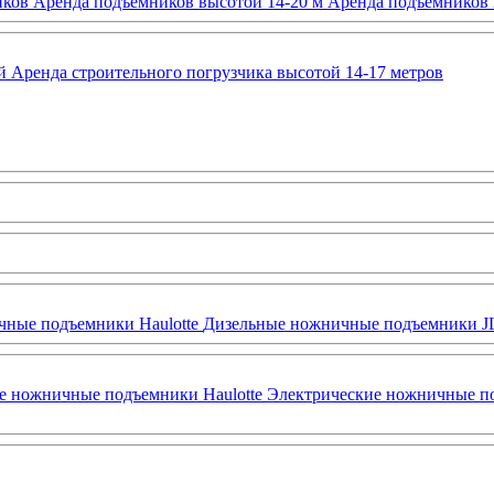
иков
Аренда подъемников высотой 14-20 м
Аренда подъемников 
й
Аренда строительного погрузчика высотой 14-17 метров
ные подъемники Haulotte
Дизельные ножничные подъемники 
е ножничные подъемники Haulotte
Электрические ножничные п