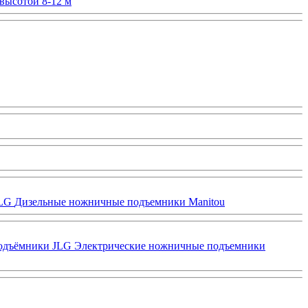
высотой 8-12 м
JLG
Дизельные ножничные подъемники Manitou
одъёмники JLG
Электрические ножничные подъемники