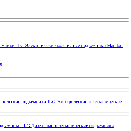
ъемники JLG
Электрические коленчатые подъёмники Manitou
ou
копические подъемники JLG
Электрические телескопические
подъемники JLG
Дизельные телескопические подъемники