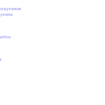
погрузчиков
рузчика
anitou
в