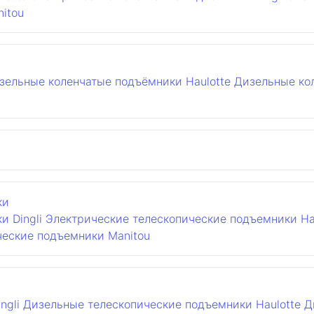
itou
зельные коленчатые подъёмники Haulotte
Дизельные ко
ки
 Dingli
Электрические телескопические подъемники Ha
ческие подъемники Manitou
ngli
Дизельные телескопические подъемники Haulotte
Д