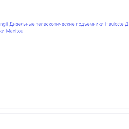
ngli
Дизельные телескопические подъемники Haulotte
Д
ки Manitou